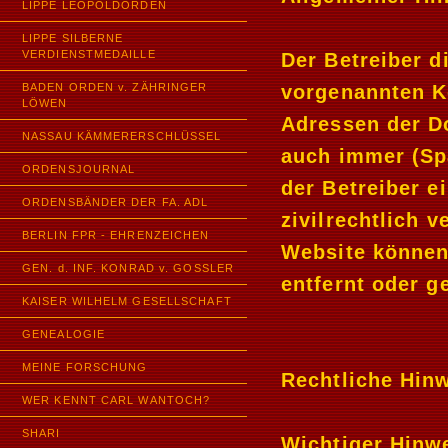
LIPPE LEOPOLDORDEN
LIPPE SILBERNE
VERDIENSTMEDAILLE
Der Betreiber 
BADEN ORDEN v. ZÄHRINGER
vorgenannten Ko
LÖWEN
Adressen der D
NASSAU KÄMMERERSCHLÜSSEL
auch immer (Sp
ORDENSJOURNAL
der Betreiber e
ORDENSBÄNDER DER FA. ADL
zivilrechtlich 
BERLIN FPR - EHRENZEICHEN
Website können
GEN. d. INF. KONRAD v. GOSSLER
entfernt oder g
KAISER WILHELM GESELLSCHAFT
GENEALOGIE
MEINE FORSCHUNG
Rechtliche Hin
WER KENNT CARL WANTOCH?
SHARI
Wichtiger Hinwe